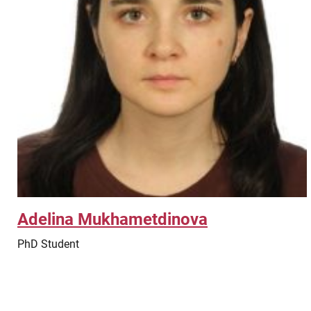
Adelina Mukhametdinova
PhD Student