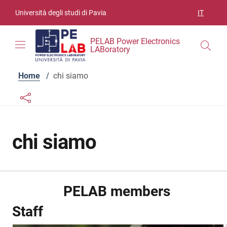
Vai ai contenuti
Vai al menu di navigazione
Vai al footer
Università degli studi di Pavia
IT
SELEZIO
PELAB Power Electronics
LABoratory
Home
/
chi siamo
Links condivisione social
Bottone condivisione social
chi siamo
PELAB members
Staff