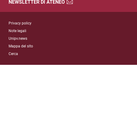
NEWSLETTER DI ATENEO
Sezione Link Utili
Privacy policy
Note legali
Unipv.news
Mappa del sito
Cerca